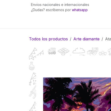
Ir al contenido
Envios nacionales e internacionales
¿Dudas? escríbenos por
whatsapp
Inicio
Pingüinita bows
Gummies Fuego
Todos los productos
Arte diamante
Ata