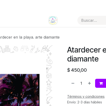
Todos los artículos
Tienda por categorías
rdecer en la playa. arte diamante
Atardecer e
diamante
$
450,00
Términos y condiciones
Envío: 2-3 días hábiles