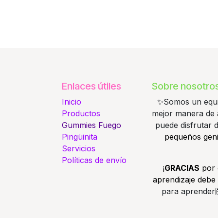
Enlaces útiles
Sobre nosotro
Inicio
✨️Somos un equi
Productos
mejor manera de
Gummies
Fuego
puede disfrutar
Pingüinita
pequeños geni
Servicios
Políticas de envío
¡
GRACIAS
por 
aprendizaje debe 
para aprender