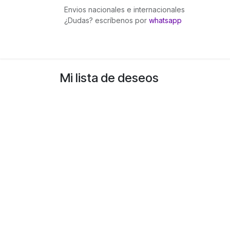
Ir al contenido
Envios nacionales e internacionales
¿Dudas? escríbenos por
whatsapp
Inicio
Pingüinita bows
Gummies Fuego
Mi lista de deseos