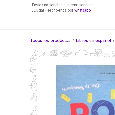
Ir al contenido
Envios nacionales e internacionales
¿Dudas? escríbenos por
whatsapp
Inicio
Pingüinita bows
Gummies Fuego
Todos los productos
Libros en español