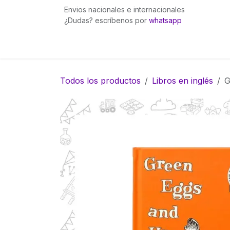
Ir al contenido
Envios nacionales e internacionales
¿Dudas? escríbenos por
whatsapp
Inicio
Pingüinita bows
Gummies Fuego
Todos los productos
Libros en inglés
G