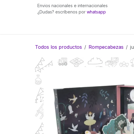
Ir al contenido
Envios nacionales e internacionales
¿Dudas? escríbenos por
whatsapp
Inicio
Pingüinita bows
Gummies Fuego
Todos los productos
Rompecabezas
j