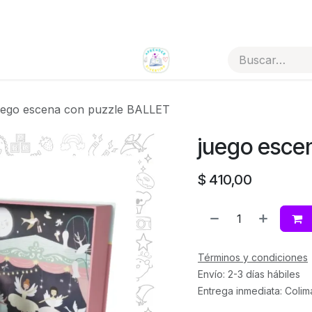
Todos los artículos
Tienda por categorías
uego escena con puzzle BALLET
juego esce
$
410,00
Términos y condiciones
Envío: 2-3 días hábiles
Entrega inmediata: Colim