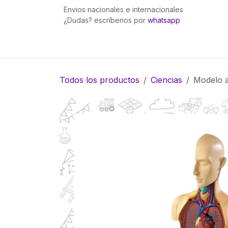
Ir al contenido
Envios nacionales e internacionales
¿Dudas? escríbenos por
whatsapp
Inicio
Pingüinita bows
Gummies Fuego
Todos los productos
Ciencias
Modelo 