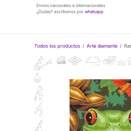
Ir al contenido
Envios nacionales e internacionales
¿Dudas? escríbenos por
whatsapp
Inicio
Pingüinita bows
Gummies Fuego
Todos los productos
Arte diamante
Ran