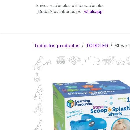
Ir al contenido
Envios nacionales e internacionales
¿Dudas? escríbenos por
whatsapp
Inicio
Pingüinita bows
Gummies Fuego
Todos los productos
TODDLER
Steve 