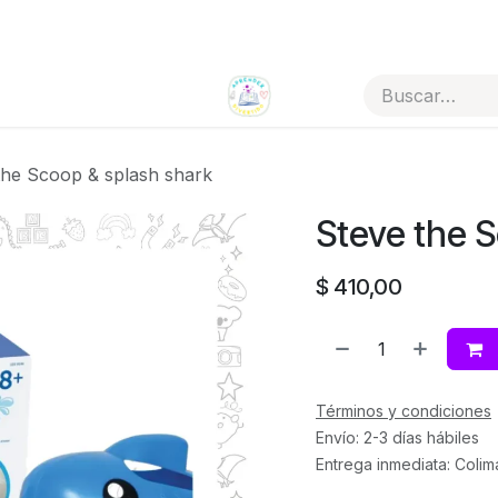
Todos los artículos
Tienda por categorías
the Scoop & splash shark
Steve the S
$
410,00
Términos y condiciones
Envío: 2-3 días hábiles
Entrega inmediata: Colim