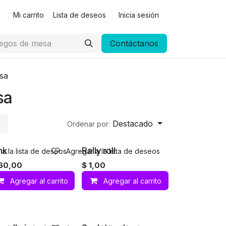
Mi carrito
Lista de deseos
Inicia sesión
Contáctanos
sa
sa
Destacado
Ordenar por:
nk
Rally roll
a la lista de deseos
Agregar a la lista de deseos
60,00
$
1,00
Agregar al carrito
Agregar al carrito