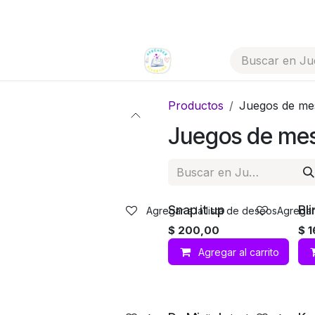
Todos los artículos
Tienda por categorías
Productos
Juegos de me
Juegos de me
Snap it up
Bli
Agregar a la lista de deseos
Agregar 
$
200,00
$
1
Agregar al carrito