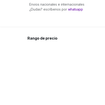
Ir al contenido
Envios nacionales e internacionales
¿Dudas? escríbenos por
whatsapp
Inicio
Pingüinita bows
Gummies Fuego
Rango de precio