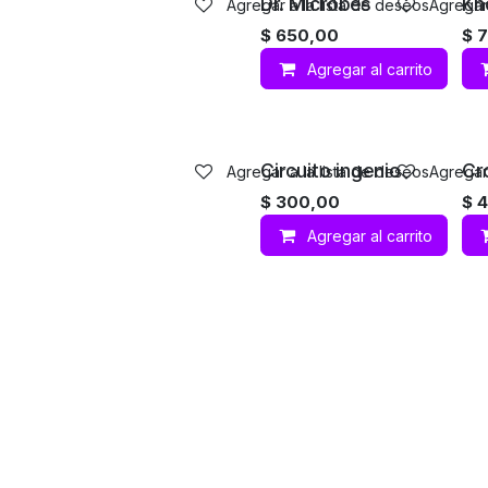
Dr. Microbes
Kn
Agregar a la lista de deseos
Agregar 
$
650,00
$
Agregar al carrito
Circuito ingenio
Cr
Agregar a la lista de deseos
Agregar 
$
300,00
$
4
Agregar al carrito