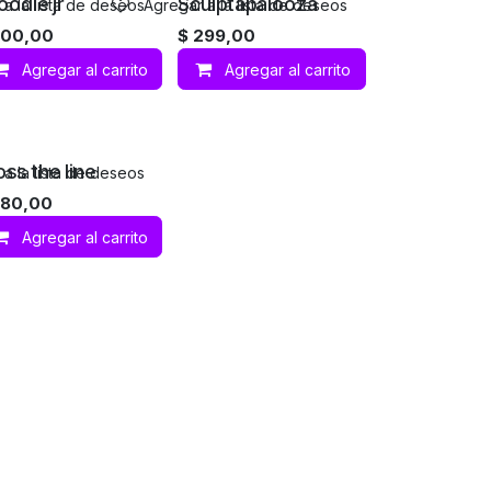
oodle jr
Sculptapalooza
a la lista de deseos
Agregar a la lista de deseos
700,00
$
299,00
Agregar al carrito
Agregar al carrito
oss the line
a la lista de deseos
80,00
Agregar al carrito