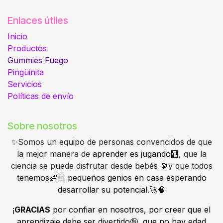
Enlaces útiles
Inicio
Productos
Gummies
Fuego
Pingüinita
Servicios
Políticas de envío
Sobre nosotros
✨️Somos un equipo de personas convencidos de que
la mejor manera de
aprender es jugando🧮
, que la
ciencia se puede disfrutar desde bebés 🔭y que todos
tenemos👶🏼 pequeños genios en casa esperando
desarrollar su potencial.🚀🧠
¡
GRACIAS
por confiar en nosotros, por creer que el
aprendizaje debe ser divertido🤪, que no hay edad